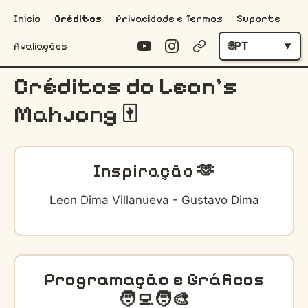
Início
Créditos
Privacidade e Termos
Suporte
PT
Avaliações
Créditos do Leon's
Mahjong 🀄️
Inspiração 🫶
Leon Dima Villanueva - Gustavo Dima
Programação e Gráficos
🧑‍💻🧑‍🎨