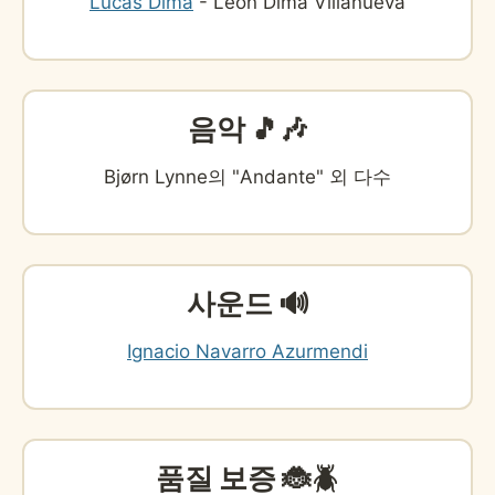
Lucas Dima
- Leon Dima Villanueva
음악 🎵🎶
Bjørn Lynne의 "Andante" 외 다수
사운드 🔊
Ignacio Navarro Azurmendi
품질 보증 🐞🪲