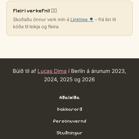
Fleiri verkefni! 🧙‍♂️
Skoðaðu önnur verk mín á
Linktree 🌳
– frá list til
kóða til leikja og fleira.
Búið til af
Lucas Dima
í Berlín á árunum 2023,
2024, 2025 og 2026
Aðalsíða
Þakkarorð
Persónuvernd
Stuðningur