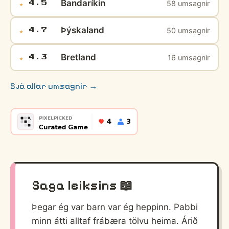
Bandaríkin
58 umsagnir
★
4.5
Þýskaland
50 umsagnir
★
4.7
Bretland
16 umsagnir
★
4.3
Sjá allar umsagnir →
Saga leiksins 📖
Þegar ég var barn var ég heppinn. Pabbi
minn átti alltaf frábæra tölvu heima. Árið