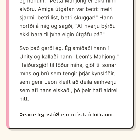
ég honum, "Þetta Mahjong er ekki hinn
alvöru. Amiga útgáfan var betri: meiri
sjarmi, betri list, betri skuggar!" Hann
horfði á mig og sagði, "Af hverju býrðu
ekki bara til þína eigin útgáfu þá?"
Svo það gerði ég. Ég smíðaði hann í
Unity og kallaði hann "Leon's Mahjong."
Heiðursgjöf til föður míns, gjöf til sonar
míns og brú sem tengir þrjár kynslóðir,
sem gerir Leon kleift að deila einhverju
sem afi hans elskaði, þó þeir hafi aldrei
hitt.
Þrjár kynslóðir, ein ást á leikjum.