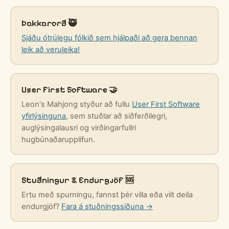
Þakkarorð 🥷
Sjáðu ótrúlegu fólkið sem hjálpaði að gera þennan
leik að veruleika!
User First Software 🤝
Leon's Mahjong styður að fullu
User First Software
yfirlýsinguna
, sem stuðlar að siðferðilegri,
auglýsingalausri og virðingarfullri
hugbúnaðarupplifun.
Stuðningur & Endurgjöf 🆘
Ertu með spurningu, fannst þér villa eða vilt deila
endurgjöf?
Fara á stuðningssíðuna →