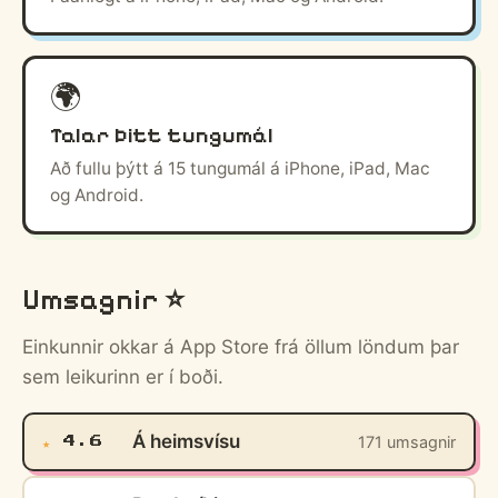
🌍
Talar þitt tungumál
Að fullu þýtt á 15 tungumál á iPhone, iPad, Mac
og Android.
Umsagnir ⭐
Einkunnir okkar á App Store frá öllum löndum þar
sem leikurinn er í boði.
Á heimsvísu
171 umsagnir
★
4.6