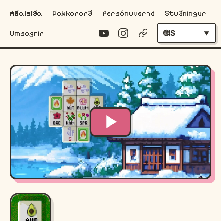
Aðalsíða
Þakkarorð
Persónuvernd
Stuðningur
IS
Umsagnir