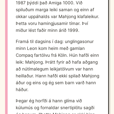
1987 þýddi það Amiga 1000. Við
spiluðum marga leiki saman og einn af
okkar uppáhalds var Mahjong klafaleikur.
Þetta voru hamingjusamir tímar. Því
miður lést faðir minn árið 1999.
Framá til dagsins í dag: unglingasonur
minn Leon kom heim með gamlan
Compaq fartölvu frá Köln. Hún hafði einn
leik: Mahjong. Þrátt fyrir að hafa aðgang
að nútímalegum leikjatölvum var hann
heillaður. Hann hafði ekki spilað Mahjong
áður og eins og ég sem barn varð hann
háður.
Þegar ég horfði á hann glíma við
kúlumús og fornaldar snertiplötu sagði