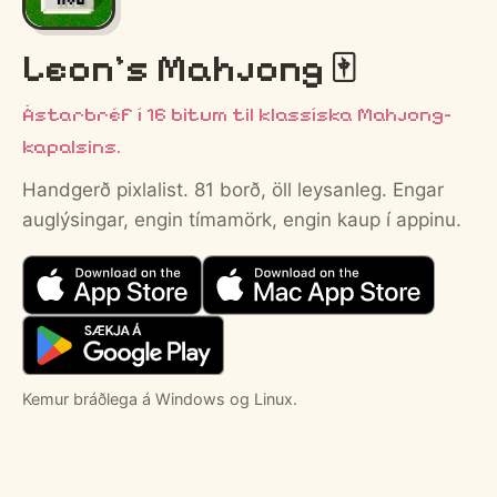
Leon's Mahjong 🀄️
Ástarbréf í 16 bitum til klassíska Mahjong-
kapalsins.
Handgerð pixlalist. 81 borð, öll leysanleg. Engar
auglýsingar, engin tímamörk, engin kaup í appinu.
Kemur bráðlega á Windows og Linux.