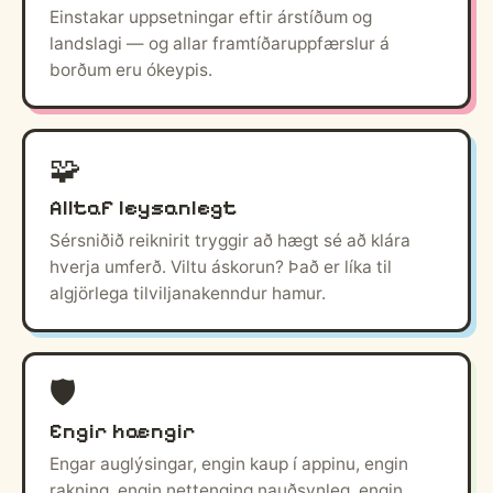
Einstakar uppsetningar eftir árstíðum og
landslagi — og allar framtíðaruppfærslur á
borðum eru ókeypis.
🧩
Alltaf leysanlegt
Sérsniðið reiknirit tryggir að hægt sé að klára
hverja umferð. Viltu áskorun? Það er líka til
algjörlega tilviljanakenndur hamur.
🛡️
Engir hængir
Engar auglýsingar, engin kaup í appinu, engin
rakning, engin nettenging nauðsynleg, engin