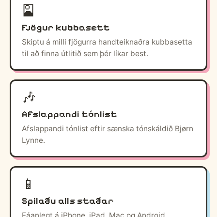
🎴
Fjögur kubbasett
Skiptu á milli fjögurra handteiknaðra kubbasetta
til að finna útlitið sem þér líkar best.
🎶
Afslappandi tónlist
Afslappandi tónlist eftir sænska tónskáldið Bjørn
Lynne.
📱
Spilaðu alls staðar
Fáanlegt á iPhone, iPad, Mac og Android.