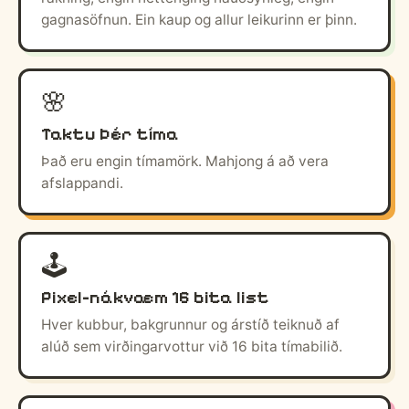
gagnasöfnun. Ein kaup og allur leikurinn er þinn.
🌸
Taktu þér tíma
Það eru engin tímamörk. Mahjong á að vera
afslappandi.
🕹️
Pixel-nákvæm 16 bita list
Hver kubbur, bakgrunnur og árstíð teiknuð af
alúð sem virðingarvottur við 16 bita tímabilið.