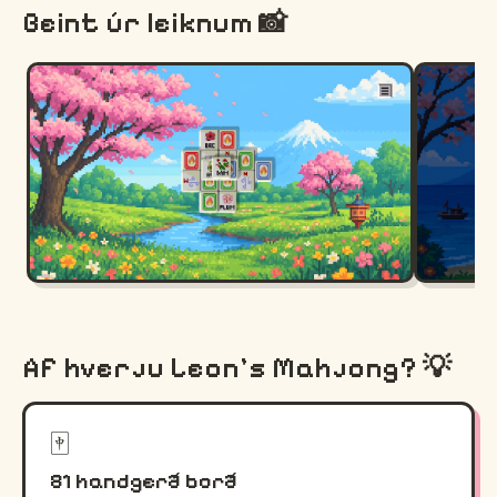
Beint úr leiknum 📸
Af hverju Leon's Mahjong? 💡
🀄
81 handgerð borð